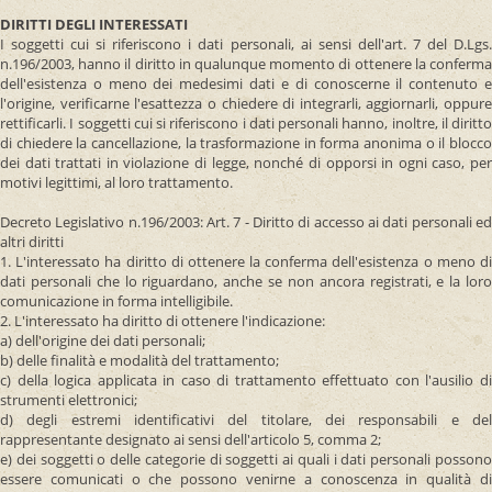
DIRITTI DEGLI INTERESSATI
I soggetti cui si riferiscono i dati personali, ai sensi dell'art. 7 del D.Lgs.
n.196/2003, hanno il diritto in qualunque momento di ottenere la conferma
dell'esistenza o meno dei medesimi dati e di conoscerne il contenuto e
l'origine, verificarne l'esattezza o chiedere di integrarli, aggiornarli, oppure
rettificarli. I soggetti cui si riferiscono i dati personali hanno, inoltre, il diritto
di chiedere la cancellazione, la trasformazione in forma anonima o il blocco
dei dati trattati in violazione di legge, nonché di opporsi in ogni caso, per
motivi legittimi, al loro trattamento.
Decreto Legislativo n.196/2003: Art. 7 - Diritto di accesso ai dati personali ed
altri diritti
1. L'interessato ha diritto di ottenere la conferma dell'esistenza o meno di
dati personali che lo riguardano, anche se non ancora registrati, e la loro
comunicazione in forma intelligibile.
2. L'interessato ha diritto di ottenere l'indicazione:
a) dell'origine dei dati personali;
b) delle finalità e modalità del trattamento;
c) della logica applicata in caso di trattamento effettuato con l'ausilio di
strumenti elettronici;
d) degli estremi identificativi del titolare, dei responsabili e del
rappresentante designato ai sensi dell'articolo 5, comma 2;
e) dei soggetti o delle categorie di soggetti ai quali i dati personali possono
essere comunicati o che possono venirne a conoscenza in qualità di