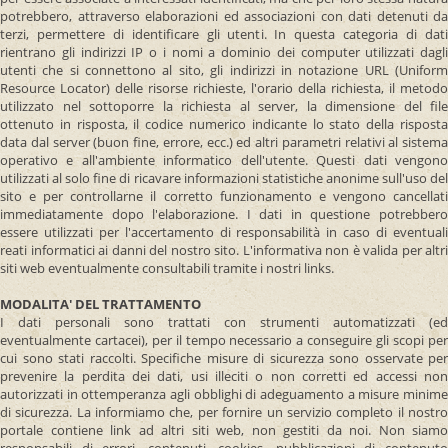
potrebbero, attraverso elaborazioni ed associazioni con dati detenuti da
terzi, permettere di identificare gli utenti. In questa categoria di dati
rientrano gli indirizzi IP o i nomi a dominio dei computer utilizzati dagli
utenti che si connettono al sito, gli indirizzi in notazione URL (Uniform
Resource Locator) delle risorse richieste, l'orario della richiesta, il metodo
utilizzato nel sottoporre la richiesta al server, la dimensione del file
ottenuto in risposta, il codice numerico indicante lo stato della risposta
data dal server (buon fine, errore, ecc.) ed altri parametri relativi al sistema
operativo e all'ambiente informatico dell'utente. Questi dati vengono
utilizzati al solo fine di ricavare informazioni statistiche anonime sull'uso del
sito e per controllarne il corretto funzionamento e vengono cancellati
immediatamente dopo l'elaborazione. I dati in questione potrebbero
essere utilizzati per l'accertamento di responsabilità in caso di eventuali
reati informatici ai danni del nostro sito. L'informativa non è valida per altri
siti web eventualmente consultabili tramite i nostri links.
MODALITA' DEL TRATTAMENTO
I dati personali sono trattati con strumenti automatizzati (ed
eventualmente cartacei), per il tempo necessario a conseguire gli scopi per
cui sono stati raccolti. Specifiche misure di sicurezza sono osservate per
prevenire la perdita dei dati, usi illeciti o non corretti ed accessi non
autorizzati in ottemperanza agli obblighi di adeguamento a misure minime
di sicurezza. La informiamo che, per fornire un servizio completo il nostro
portale contiene link ad altri siti web, non gestiti da noi. Non siamo