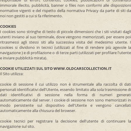
responsabili di errori, contenuti, cookies, pubblicazioni di contenuto
immorale illecito, pubblicità, banner o files non conformi alle disposizioni
normative vigenti e del rispetto della normativa Privacy da parte di siti da
noi non gestiti a cui si fa riferimento.
COOKIES
I cookies sono stringhe di testo di piccole dimensioni che i siti visitati dagli
utenti inviano al suo terminale, dove vengono memorizzati, per essere poi
ritrasmessi agli stessi siti alla successiva visita del medesimo utente. I
cookies si dividono in tecnici (utilizzati al fine di rendere più agevole la
navigazione ) e di profilazione o di terze parti (utilizzati per profilare l'utente
e inviare pubblicità mirata).
COOKIE UTILIZZATI SUL SITO WWW.OLDCARSCOLLECTION.IT
Il Sito utilizza:
cookie di sessione il cui utilizzo non è strumentale alla raccolta di dati
personali identificativi dell'Utente, essendo limitato alla sola trasmissione di
dati identificativi di sessione nella forma di numeri generati
automaticamente dal server. I cookie di sessione non sono memorizzati in
modo persistente sul dispositivo dell'Utente e vengono cancellati
automaticamente alla chiusura del browser.
cookie tecnici per registrare la decisione dell'utente di continuare la
navigazione sul sito.