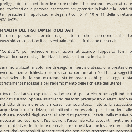
prefiggendosi di identificare le misure minime che dovranno essere attuate
nei confronti delle persone interessate per garantire la lealtà e la liceità di
tali pratiche (in applicazione degli articoli 6, 7, 10 e 11 della direttiva
95/46/CE).
FINALITA' DEL TRATTAMENTO DEI DATI
I dati personali forniti dagli utenti che accedono al sito
www.oldcarscollection.it ed eventualmente usufruiscono dei servizi:
''Contatti'', per richiedere informazioni utilizzando l'apposito form o
inviando una e-mail agli indirizzi di posta elettronica indicati;
saranno utilizzati al solo fine di eseguire il servizio stesso o la prestazione
eventualmente richiesta e non saranno comunicati né diffusi a soggetti
terzi, salvo che la comunicazione sia imposta da obblighi di legge o sia
strettamente necessaria per l'adempimento delle richieste dell'utente.
L'invio facoltativo, esplicito e volontario di posta elettronica agli indirizzi
indicati sul sito, oppure usufruendo del form predisposto o effettuando la
richiesta di iscrizione ad un corso, per sua stessa natura, la successiva
acquisizione dell'indirizzo del mittente, necessario per rispondere alle
richieste, nonché degli eventuali altri dati personali inseriti nella missiva o
necessari ad esempio all'iscrizione all'area riservata account. Invitiamo i
nostri utenti, nelle richieste di servizi o nei quesiti, a non inviare nominativi
o altri dati personali di soggetti terzi che non siano strettamente necessari