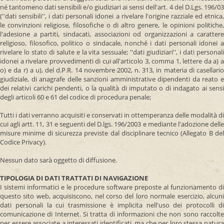
né tantomeno dati sensibili e/o giudiziari ai sensi dell'art. 4 del D.Lgs. 196/03
(''dati sensibili'', i dati personali idonei a rivelare l'origine razziale ed etnica,
le convinzioni religiose, filosofiche o di altro genere, le opinioni politiche,
l'adesione a partiti, sindacati, associazioni od organizzazioni a carattere
religioso, filosofico, politico o sindacale, nonché i dati personali idonei a
rivelare lo stato di salute e la vita sessuale; ''dati giudiziari'', i dati personali
idonei a rivelare provvedimenti di cui all'articolo 3, comma 1, lettere da a) a
o) e da r) a u), del d.P.R. 14 novembre 2002, n. 313, in materia di casellario
giudiziale, di anagrafe delle sanzioni amministrative dipendenti da reato e
dei relativi carichi pendenti, o la qualità di imputato o di indagato ai sensi
degli articoli 60 e 61 del codice di procedura penale;
Tutti i dati verranno acquisiti e conservati in ottemperanza delle modalità di
cui agli artt. 11, 31 e seguenti del D.lgs. 196/2003 e mediante l'adozione delle
misure minime di sicurezza previste dal disciplinare tecnico (Allegato B del
Codice Privacy).
Nessun dato sarà oggetto di diffusione.
TIPOLOGIA DI DATI TRATTATI DI NAVIGAZIONE
I sistemi informatici e le procedure software preposte al funzionamento di
questo sito web, acquisiscono, nel corso del loro normale esercizio, alcuni
dati personali la cui trasmissione è implicita nell'uso dei protocolli di
comunicazione di Internet. Si tratta di informazioni che non sono raccolte
per essere associate a interessati identificati, ma che per loro stessa natura