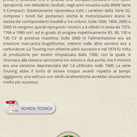
riproporrà, con deludenti risultati, negli anni novanta sulla BMW Serie
3 Compact). Esteticamente riprendeva tutti i caratteri della Serie 02,
compresi i tondi fari posteriori. Anche le motorizzazioni erano le
stesse dei corrispondenti modelli a tre volumi. Sulle 1600, 1800, 2000 e
2000 tii vengono quindi riproposti i motori a 4 cilindri in linea da 1573,
1766 e 1990 cm³, ed in grado di erogare rispettivamente 85, 90, 100 e
130 CV di potenza massima. Sulla 2000 tii l'alimentazione era ad
iniezione meccanica Kugelfischer, mentre nelle altre versioni era a
carburatore. La Touring non ottenne però successo e nel 1974 fu tolta
di produzione per essere rimpiazzata dalla 1500, con la quale si
ritornava alla classica carrozzeria tre volumi e due porte, ma il motore
era una versione depotenziata del 1.6 utilizzato sulle 1600. La serie
Touring ebbe il torto di essere troppo avanti rispetto ai tempi:
oggigiorno una vettura con simili caratteristiche avrebbe sicuramente
molto più successo.