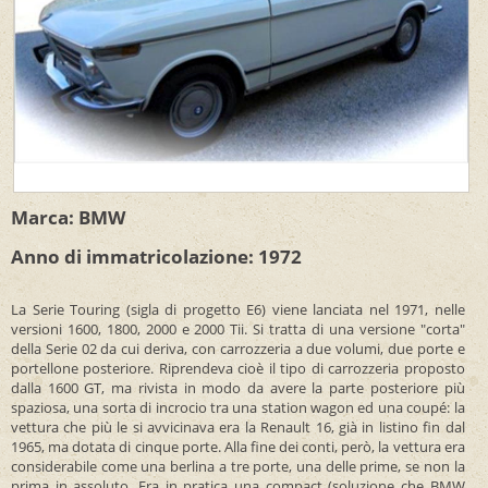
Marca: BMW
Anno di immatricolazione: 1972
La Serie Touring (sigla di progetto E6) viene lanciata nel 1971, nelle
versioni 1600, 1800, 2000 e 2000 Tii. Si tratta di una versione "corta"
della Serie 02 da cui deriva, con carrozzeria a due volumi, due porte e
portellone posteriore. Riprendeva cioè il tipo di carrozzeria proposto
dalla 1600 GT, ma rivista in modo da avere la parte posteriore più
spaziosa, una sorta di incrocio tra una station wagon ed una coupé: la
vettura che più le si avvicinava era la Renault 16, già in listino fin dal
1965, ma dotata di cinque porte. Alla fine dei conti, però, la vettura era
considerabile come una berlina a tre porte, una delle prime, se non la
prima in assoluto. Era in pratica una compact (soluzione che BMW